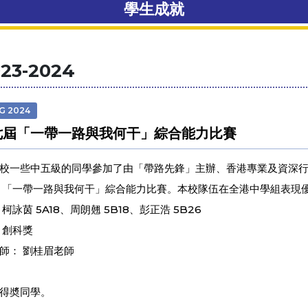
學生成就
23-2024
UG 2024
七屆「一帶一路與我何干」綜合能力比賽
校一些中五級的同學參加了由「帶路先鋒」主辦、香港專業及資深
 「一帶一路與我何干」綜合能力比賽。本校隊伍在全港中學組表現優
柯詠茵 5A18、周朗翹 5B18、彭正浩 5B26
 創科獎
師： 劉桂眉老師
得奬同學。