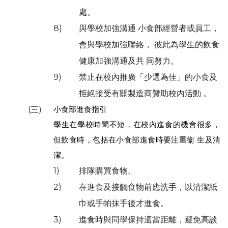
處。
8)
與學校加強溝通 小食部經營者或員工，
會與學校加強聯絡， 彼此為學生的飲食
健康加強溝通及共 同努力。
9)
禁止在校內推廣「少選為佳」的小食及
拒絕接受有關製造商贊助校內活動 。
小食部進食指引
(三)
學生在學校時間不短，在校內進食的機會很多，
但飲食時，包括在小食部進食時要注重衞 生及清
潔。
1)
排隊購買食物。
2)
在進食及接觸食物前應洗手，以清潔紙
巾或手帕抹手後才進食。
3)
進食時與同學保持適當距離，避免高談