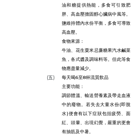
油和糖提供熱能，多食可引致肥
胖、高血壓擔固醇心臟病中風等。
鹽維持體內水份平衡，多食可導致
高血壓。
食物來源：
牛油、花生粟米忌廉糖果汽水鹹菜
魚，各式醬及調味料等。但此等食
物應盡量減少。
每天喝6至8杯流質飲品
(五)
主要功能：
調節體溫、輸送營養素及帶走血液
中的廢物。若失去大量水份(即脫
水)便會有以下症狀包括疲勞、面
紅、頭暈、出現幻覺，嚴重的更會
有抽筋及中暑。