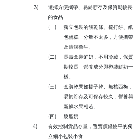
3)
選擇方便攜帶、易於貯存及保質期較長
的食品
(一)
獨立包裝的餅乾條、梳打餅、紙
包蛋糕，分量不太多，方便攜帶
及清潔衛生。
(二)
長壽盒裝鮮奶，不用冷藏，保質
期較長，營養成分與樽裝鮮奶一
樣。
(三)
盒裝乾果如提子乾、無核西梅，
易於貯存及可保存較久，營養與
新鮮水果相若。
(四)
脫脂奶
4)
有效控制貨品存量，選賣價錢較平的獨
立細小包裝小食