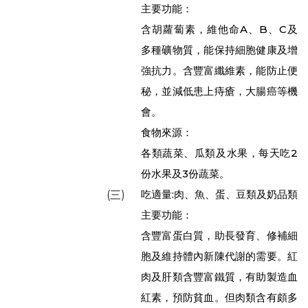
主要功能：
含胡蘿蔔素，維他命A、B、C及
多種礦物質，能保持細胞健康及增
強抗力。含豐富纖維素，能防止便
秘，並減低患上痔瘡，大腸癌等機
會。
食物來源：
各類蔬菜、瓜類及水果，每天吃2
份水果及3份蔬菜。
吃適量:肉、魚、蛋、豆類及奶品類
(三)
主要功能：
含豐富蛋白質，助長發育、修補細
胞及維持體內新陳代謝的需要。紅
肉及肝類含豐富鐵質，有助製造血
紅素，預防貧血。但肉類含有頗多