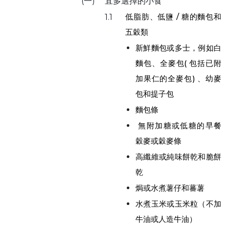
(一)
宜多選擇的小食
低脂肪、低鹽 / 糖的麵包和
1.1
五穀類
新鮮麵包或多士，例如白
麵包、全麥包( 包括已附
加果仁的全麥包) 、幼麥
包和提子包
麵包條
無附加糖或低糖的早餐
穀麥或穀麥條
高纖維或純味餅乾和脆餅
乾
焗或水煮薯仔和蕃薯
水煮玉米或玉米粒（不加
牛油或人造牛油）