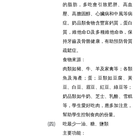
的脂肪，多吃會引致肥胖、高血
壓、高膽固醇、心臟病和中風等病
症。奶品類食物含豐富鈣質，蛋白
質，維他命D及多種維他命B，保
持牙齒及骨骼健康，有助預防骨質
疏鬆症。
食物來源：
肉類如豬、牛、羊及家禽等；各類
魚及海產；蛋；豆類如豆腐、黃
豆、白豆、眉豆、紅豆、綠豆等；
奶品類如牛奶、芝士、乳酪、雪糕
等，學生愛好吃肉，應多加注意，
幫助學生控制食肉的份量。
吃最少一油、糖、鹽類
(四)
主要功能：