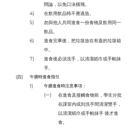
闊論，以免口沫橫飛。
4)
在飲用飲品時不應過急。
5)
勿與他人共同進食一份食物及飲用同一
飲品。
6)
進食完畢後，把垃圾放在有蓋的垃圾箱
中。
7)
進食後必須洗手，以清潔紙巾或手帕抹
手。
午膳時進食指引
(四)
午膳進食時注意事項：
1)
(一)
在進食及接觸食物前，學生分批
在課室內或到洗手間清潔雙手，
以清潔紙巾或手帕抹手 後才進
食。