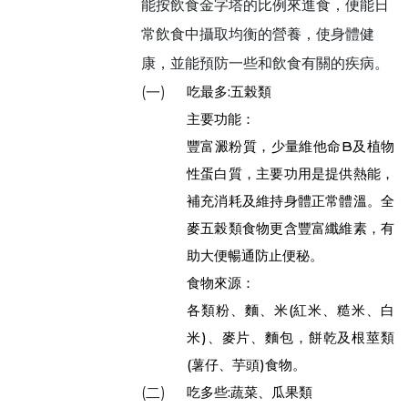
能按飲食金字塔的比例來進食，便能日
常飲食中攝取均衡的營養，使身體健
康，並能預防一些和飲食有關的疾病。
吃最多:五榖類
(一)
主要功能：
豐富澱粉質，少量維他命B及植物
性蛋白質，主要功用是提供熱能，
補充消耗及維持身體正常體溫。全
麥五榖類食物更含豐富纖維素，有
助大便暢通防止便秘。
食物來源：
各類粉、麵、米(紅米、糙米、白
米)、麥片、麵包，餅乾及根莖類
(薯仔、芋頭)食物。
吃多些:蔬菜、瓜果類
(二)