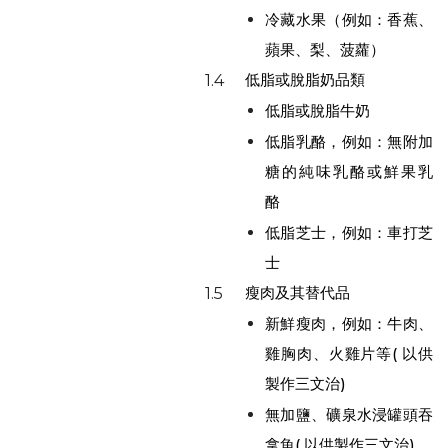
冷藏水果（例如：香蕉、
蘋果、梨、菠蘿）
低脂或脫脂奶品類
1.4
低脂或脫脂牛奶
低脂乳酪，例如：無附加
糖的純味乳酪或鮮果乳
酪
低脂芝士，例如：車打芝
士
瘦肉及其替代品
1.5
新鮮瘦肉，例如：牛肉、
雞胸肉、火雞片等( 以供
製作三文治)
無加鹽、礦泉水浸罐頭吞
拿魚( 以供製作三文治)