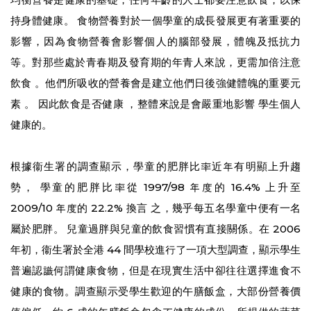
持身體健康。 食物營養對於一個學童的成長發展更有著重要的
影響，因為食物營養會影響個人的腦部發展，體魄及抵抗力
等。對那些處於青春期及發育期的年青人來說，更需加倍注意
飲食 。他們所吸收的營養會是建立他們日後強健體魄的重要元
素 。 因此飲食是否健康 ，整體來說是會嚴重地影響 學生個人
健康的。
根據衞生署的調查顯示，學童的肥胖比率近年有明顯上升趨
勢， 學童的肥胖比率從 1997/98 年度的 16.4% 上升至
2009/10 年度的 22.2% 換言 之，幾乎每五名學童中便有一名
屬於肥胖。 兒童過胖與兒童的飲食習慣有直接關係。在 2006
年初，衞生署於全港 44 間學校進行了一項大型調查，顯示學生
普遍認識何謂健康食物，但是在現實生活中卻往往選擇進食不
健康的食物。調查顯示受學生歡迎的午膳飯盒，大部份營養價