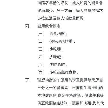
而隨著年齡的增長，成人所需的能量會
逐漸減少。另一方面，每天熱量的需求
亦按氣溫及個人活動量而異。
丙、
健康飲食原則
(一)
飲食均衡；
(二)
保持理想體重；
(三)
少吃鹽；
(四)
少吃糖；
(五)
少吃脂肪；
(六)
多吃高纖維食物。
丁、
理想均衡的午膳須為學童提供每天所需
三分之一的營養素。根據衞生署推動的
本地健康飲 食金字塔建議，健康午膳提
供五穀類(如飯麵) ，蔬菜和肉類(及其代