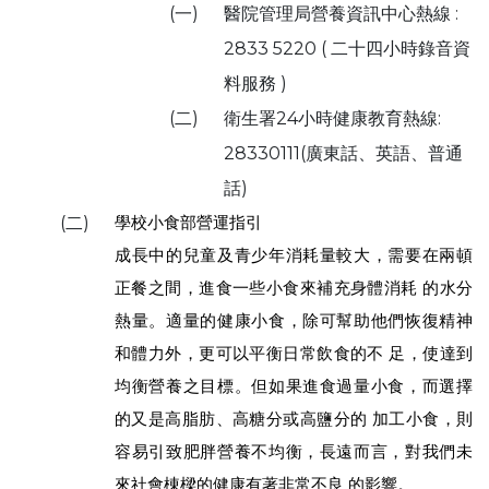
(一)
醫院管理局營養資訊中心熱線 :
2833 5220 ( 二十四小時錄音資
料服務 )
(二)
衛生署24小時健康教育熱線:
28330111(廣東話、英語、普通
話)
學校小食部營運指引
(二)
成長中的兒童及青少年消耗量較大，需要在兩頓
正餐之間，進食一些小食來補充身體消耗 的水分
熱量。適量的健康小食，除可幫助他們恢復精神
和體力外，更可以平衡日常飲食的不 足，使達到
均衡營養之目標。但如果進食過量小食，而選擇
的又是高脂肪、高糖分或高鹽分的 加工小食，則
容易引致肥胖營養不均衡，長遠而言，對我們未
來社會棟樑的健康有著非常不良 的影響。