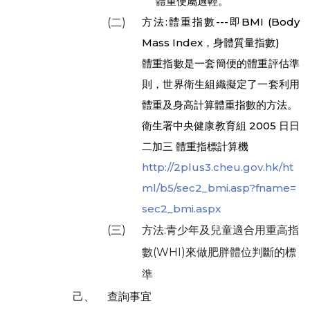
體重便屬過輕。
方法:體重指數---即BMI (Body
(二)
Mass Index，身體質量指數)
體重指數是一套簡便的體重評估準
則，世界衛生組織擬定了一套利用
體重及身高計算體重指數的方法。
衛生署中央健康教育組 2005 日日
二加三 體重指標計算機
http://2plus3.cheu.gov.hk/ht
ml/b5/sec2_bmi.asp?fname=
sec2_bmi.aspx
(三)
方法:青少年及兒童適合用重高指
數(WHI)來做肥胖體位判斷的標
準
己、
查詢事宜