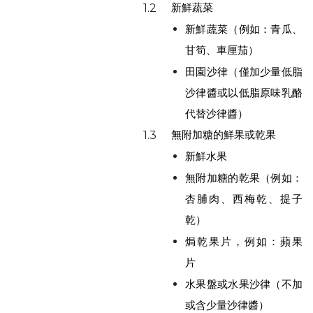
新鮮蔬菜
1.2
新鮮蔬菜（例如：青瓜、
甘筍、車厘茄）
田園沙律（僅加少量低脂
沙律醬或以低脂原味乳酪
代替沙律醬）
無附加糖的鮮果或乾果
1.3
新鮮水果
無附加糖的乾果（例如：
杏脯肉、西梅乾、提子
乾）
焗乾果片，例如：蘋果
片
水果盤或水果沙律（不加
或含少量沙律醬）