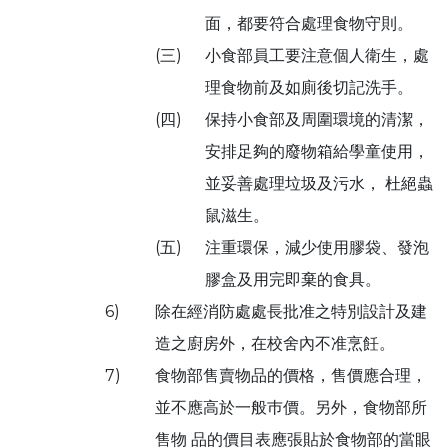
面，都要符合處理食物守則。
(三)
小食部員工要注意個人衛生，處
理食物前及如廁後切記洗手。
(四)
保持小食部及周圍環境的清潔，
安排足夠的廢物箱給學童使用，
並妥善處理垃圾及污水， 杜絕蟲
鼠滋生。
(五)
注重環保，減少使用膠袋、發泡
膠盒及用完即棄的食具。
6)
除在經消防處處長批准之特別設計及建
造之廚房外，在校舍內不准烹飪。
7)
食物部售賣物品的價格，售價應合理，
並不應高於一般巿價。另外，食物部所
售物 品的價目表應張貼於食物部的當眼