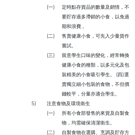
(一)
定時點存貨品的數量及銷情，不
要貯存過多滯銷的小食，以免過
期和浪費 。
(二)
售賣健康小食，可先入少量貨作
嘗試。
(三)
留意學生口味的變化，經常轉換
健康小食的種類，以多元化及包
裝精美的小食吸引學生。 (四)選
賣獨立細小包裝的食物，不但價
錢較平，分量亦適合學生。
5)
注意食物及環境衛生
(一)
所有小食部發售的來貨及自製食
物，均需確保清潔衛生。
(二)
自製食物在選購、烹調及貯存方