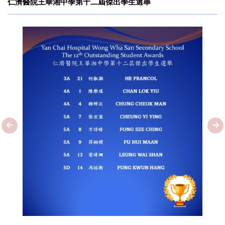
仁濟醫院王華湘中學第十二屆傑出學生選舉